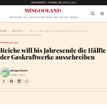
INDEPENDENT JOURNALISM SINCE 2016
MINGOOLAND
…BRINGING YOU LATEST NEWS FROM AROUND THE WORLD
HOME
/
POLITICS
/
REICHE WILL BIS JAHRESENDE DIE HÄLFTE DER
GASKRAFTWERKE AUSSCHREIBEN
POLITICS
Reiche will bis Jahresende die Hälfte
der Gaskraftwerke ausschreiben
mingooland
JUNE 4, 2025