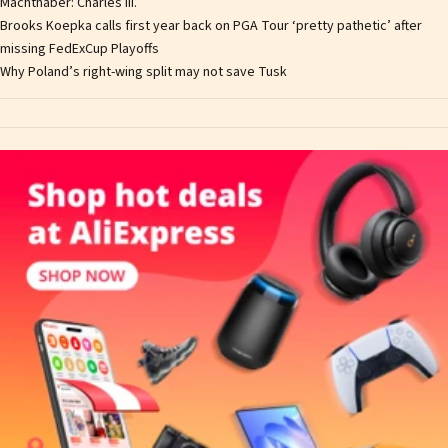
Machthaber: Charles III.
Brooks Koepka calls first year back on PGA Tour ‘pretty pathetic’ after
missing FedExCup Playoffs
Why Poland’s right-wing split may not save Tusk