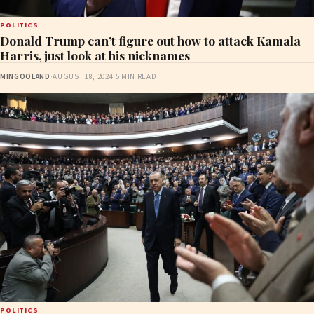
POLITICS
Donald Trump can’t figure out how to attack Kamala
Harris, just look at his nicknames
MINGOOLAND
·
AUGUST 18, 2024
·
5 MIN READ
POLITICS