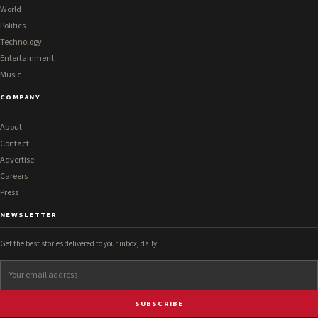
World
Politics
Technology
Entertainment
Music
COMPANY
About
Contact
Advertise
Careers
Press
NEWSLETTER
Get the best stories delivered to your inbox, daily.
SUBSCRIBE