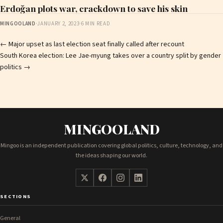
Erdoğan plots war, crackdown to save his skin
MINGOOLAND
·
JANUARY 2, 2023
·
6 MIN READ
Post
←
Major upset as last election seat finally called after recount
South Korea election: Lee Jae-myung takes over a country split by gender
navigation
politics
→
MINGOOLAND
Mingoo is an independent publication covering global politics, culture, technology, and
the ideas shaping our world.
SECTIONS
General